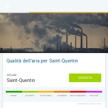
Qualità dell'aria per Saint-Quentin
Attuale
DISCRETA
Saint-Quentin
BUONA
DISCRETA
ACCETTABILE
SCADENTE
MOLTO INQUINATA
PESSIMA
European Air Quality Index