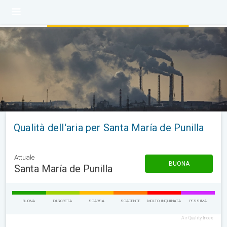
Qualità dell'aria per Santa María de Punilla
Attuale
BUONA
Santa María de Punilla
BUONA
DISCRETA
SCARSA
SCADENTE
MOLTO INQUINATA
PESSIMA
Air Quality Index