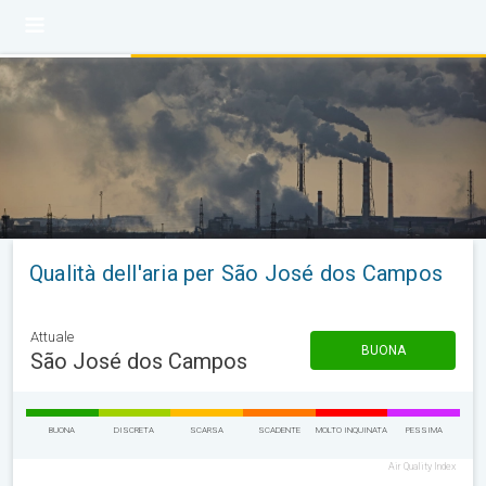
Qualità dell'aria per São José dos Campos
Attuale
BUONA
São José dos Campos
BUONA
DISCRETA
SCARSA
SCADENTE
MOLTO INQUINATA
PESSIMA
Air Quality Index