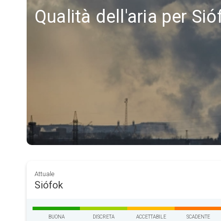
Qualità dell'aria per Sió
Attuale
Siófok
BUONA
DISCRETA
ACCETTABILE
SCADENTE