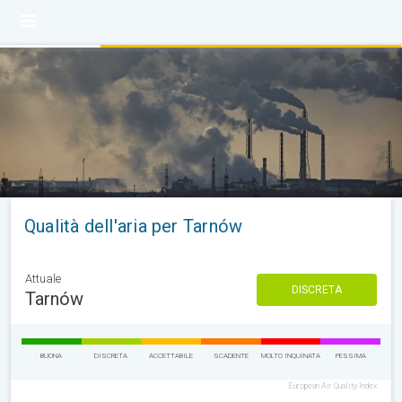
Qualità dell'aria per Tarnów
Attuale
DISCRETA
Tarnów
BUONA
DISCRETA
ACCETTABILE
SCADENTE
MOLTO INQUINATA
PESSIMA
European Air Quality Index