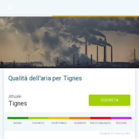
Qualità dell'aria per Tignes
Attuale
DISCRETA
Tignes
BUONA
DISCRETA
ACCETTABILE
SCADENTE
MOLTO INQUINATA
PESSIMA
European Air Quality Index