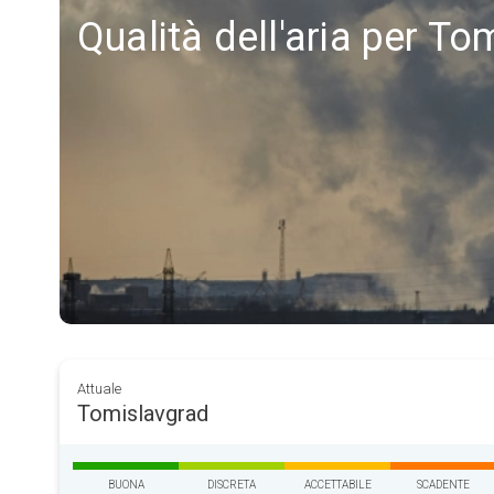
Qualità dell'aria per T
Attuale
Tomislavgrad
BUONA
DISCRETA
ACCETTABILE
SCADENTE