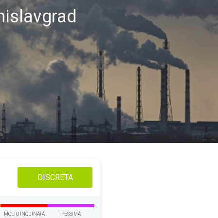
omislavgrad
DISCRETA
MOLTO INQUINATA
PESSIMA