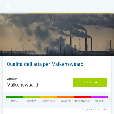
Qualità dell'aria per Valkenswaard
Attuale
DISCRETA
Valkenswaard
BUONA
DISCRETA
ACCETTABILE
SCADENTE
MOLTO INQUINATA
PESSIMA
European Air Quality Index