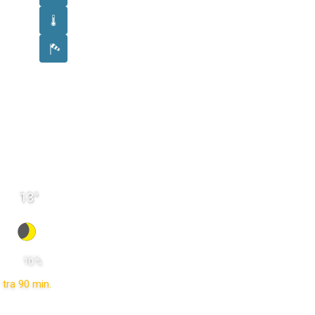
13
°
 10 % 
tra 90 min.