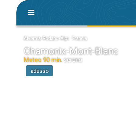
Alvernia-Rodano-Alpi · Francia
Chamonix-Mont-Blanc
Meteo 90 min.
sereno
adesso