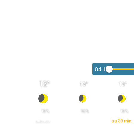
04:15
13
°
13
°
13
°
 10 % 
 10 % 
 10 % 
adesso
tra 30 min.