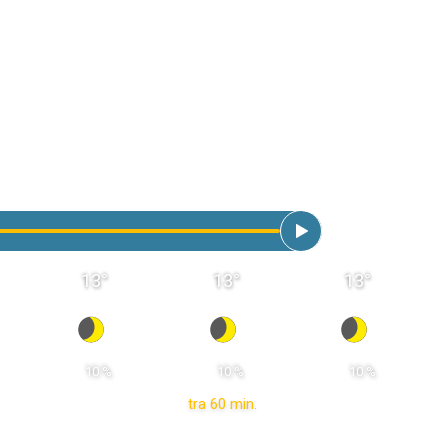
13
°
13
°
13
°
 10 % 
 10 % 
 10 % 
tra 60 min.