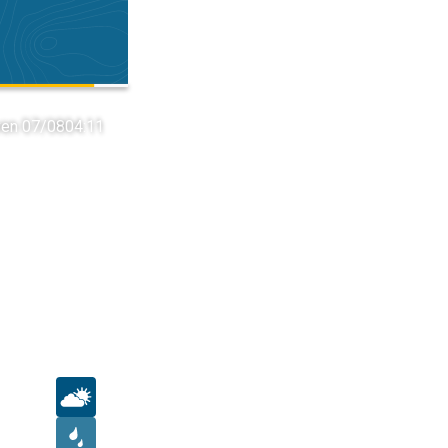
ven 07/08
04:11