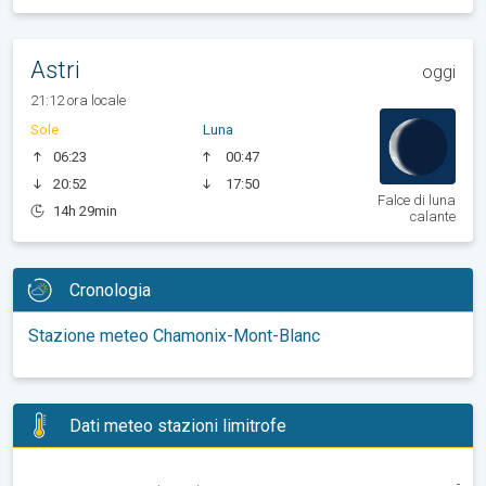
Astri
oggi
21:12 ora locale
Sole
Luna
06:23
00:47
20:52
17:50
Falce di luna
14h 29min
calante
Cronologia
Stazione meteo Chamonix-Mont-Blanc
Dati meteo stazioni limitrofe
-