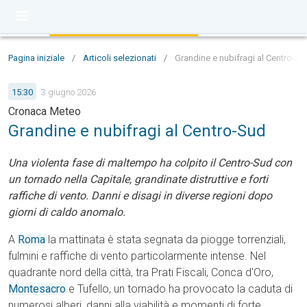
Pagina iniziale
/
Articoli selezionati
/
Grandine e nubifragi al Centro-Su
15:30
3 giugno 2026
Cronaca Meteo
Grandine e nubifragi al Centro-Sud
Una violenta fase di maltempo ha colpito il Centro-Sud con
un tornado nella Capitale, grandinate distruttive e forti
raffiche di vento. Danni e disagi in diverse regioni dopo
giorni di caldo anomalo.
A
Roma
la mattinata è stata segnata da piogge torrenziali,
fulmini e raffiche di vento particolarmente intense. Nel
quadrante nord della città, tra Prati Fiscali, Conca d'Oro,
Montesacro
e Tufello, un tornado ha provocato la caduta di
numerosi alberi, danni alla viabilità e momenti di forte