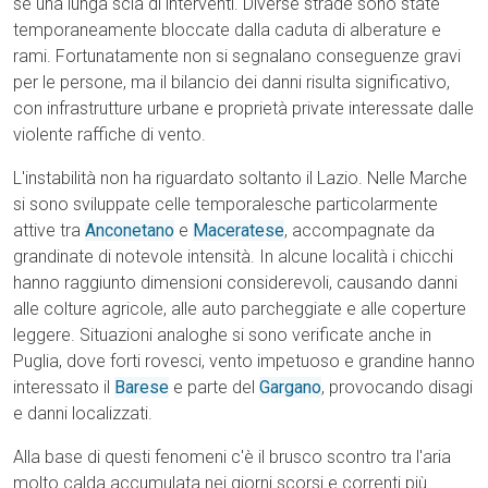
sé una lunga scia di interventi. Diverse strade sono state
temporaneamente bloccate dalla caduta di alberature e
rami. Fortunatamente non si segnalano conseguenze gravi
per le persone, ma il bilancio dei danni risulta significativo,
con infrastrutture urbane e proprietà private interessate dalle
violente raffiche di vento.
L'instabilità non ha riguardato soltanto il Lazio. Nelle Marche
si sono sviluppate celle temporalesche particolarmente
attive tra
Anconetano
e
Maceratese
, accompagnate da
grandinate di notevole intensità. In alcune località i chicchi
hanno raggiunto dimensioni considerevoli, causando danni
alle colture agricole, alle auto parcheggiate e alle coperture
leggere. Situazioni analoghe si sono verificate anche in
Puglia, dove forti rovesci, vento impetuoso e grandine hanno
interessato il
Barese
e parte del
Gargano
, provocando disagi
e danni localizzati.
Alla base di questi fenomeni c'è il brusco scontro tra l'aria
molto calda accumulata nei giorni scorsi e correnti più