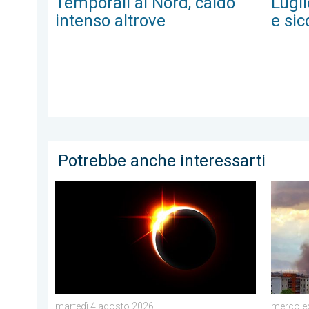
Lugl
Temporali al Nord, caldo
e sic
intenso altrove
Potrebbe anche interessarti
Sta per arrivare l'eclissi di Sole del 12 agosto. Astr
Tornado
martedì 4 agosto 2026
mercoled