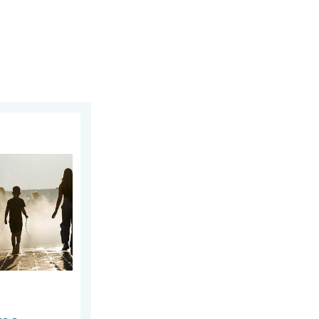
. martedì 4 agosto 2026
sce l'Europa orientale. Temperature. . . mercoledì 5 agosto 2026