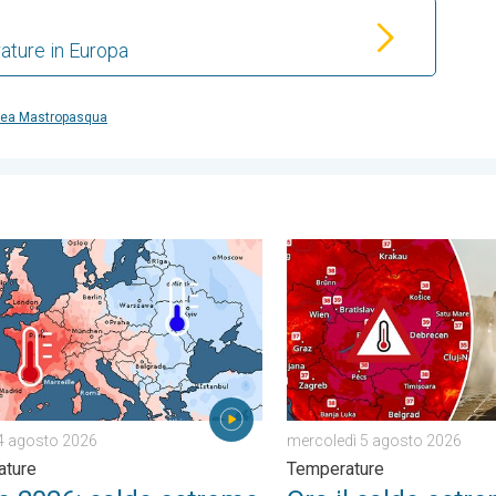
ature in Europa
ea Mastropasqua
eo. . . venerdì 31 luglio 2026
2026: caldo estremo e siccità sull'ovest Europa. Temperature. . 
Ora il caldo estremo colpi
4 agosto 2026
mercoledì 5 agosto 2026
ature
Temperature