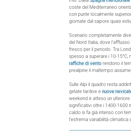
miti. Dalla
Spagna meridionale
coste del Mediterraneo orienta
con punte localmente superiori
giornate dal sapore quasi estiv
Scenario completamente diver
del Nord Italia, dove l’afflusso
fresco per il periodo. Tra Lond
spesso a superare i 10-15°C, 
raffiche di vento
rendono il tem
prealpine il maltempo assume c
Sulle Alpi il quadro resta addir
gelate tardive e
nuove nevicat
weekend è atteso un ulteriore
significativi oltre i 1400-1600
caldo si fa già intenso con t
l’estrema variabilità climatic