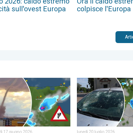
io 2026: caldo estremo
Ora il caldo estr
cità sull'ovest Europa
colpisce l'Europa 
Art
onomia. . . martedì 4 agosto 2026
 nei pressi di Foggia. Cronaca meteo. . . mercoledì 17 giugno 
Temporali estremi colpiscon
ì 17 giugno 2026
lunedì 20 luglio 2026