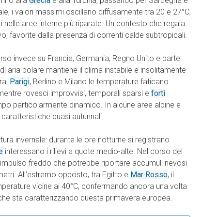
fino alla
Grecia
e alla Turchia, passando per Sardegna e
le, i valori massimi oscillano diffusamente tra 20 e 27°C,
 nelle aree interne più riparate. Un contesto che regala
o, favorite dalla presenza di correnti calde subtropicali.
so invece su Francia, Germania, Regno Unito e parte
 di aria polare mantiene il clima instabile e insolitamente
ra,
Parigi
, Berlino e Milano le temperature faticano
mentre rovesci improvvisi, temporali sparsi e
forti
po particolarmente dinamico. In alcune aree alpine e
aratteristiche quasi autunnali.
ittura invernale: durante le ore notturne si registrano
e
interessano i rilievi a quote medio-alte. Nel corso del
 impulso freddo che potrebbe riportare accumuli nevosi
 metri. All’estremo opposto, tra Egitto e
Mar Rosso
, il
emperature vicine ai 40°C, confermando ancora una volta
a che sta caratterizzando questa primavera europea.