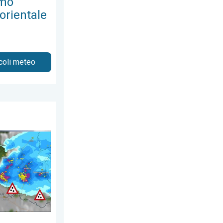
emo
orientale
icoli meteo
2026
o ancora il nord. Cronaca meteo. . . lunedì 20 luglio 2026