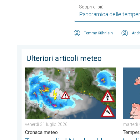
Scopri di più
Panoramica delle temper
Tommy Kühnlein
Andr
Ulteriori articoli meteo
Temporali al Nord, caldo intenso altrove. Cronaca met
Luglio 
martedì 
venerdì 31 luglio 2026
Temper
Cronaca meteo