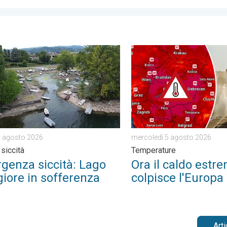
. . venerdì 7 agosto 2026
za siccità: Lago Maggiore in sofferenza. Caldo e siccità. . . ve
Ora il caldo estremo colpi
7 agosto 2026
mercoledì 5 agosto 2026
 siccità
Temperature
genza siccità: Lago
Ora il caldo estr
iore in sofferenza
colpisce l'Europa 
Art