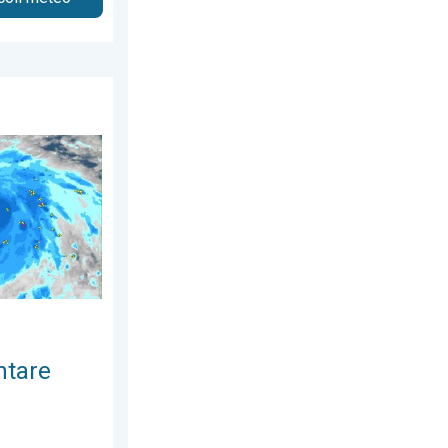
20 luglio 2026
r-tifone!. Cronaca estera. . . sabato 4 luglio 2026
ntare