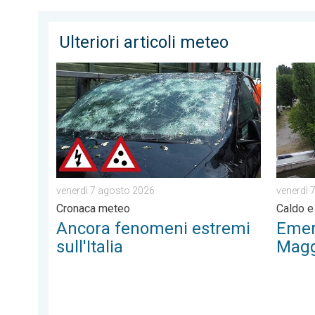
Ulteriori articoli meteo
Ancora fenomeni estremi sull'Italia. Cronaca meteo. 
Emergen
venerdì 7 agosto 2026
venerdì 
Cronaca meteo
Caldo e
Ancora fenomeni estremi
Emer
sull'Italia
Magg