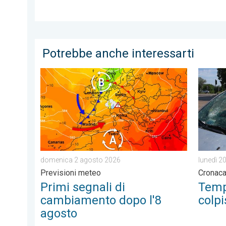
Potrebbe anche interessarti
Primi segnali di cambiamento dopo l'8 agosto. Prev
Tempora
domenica 2 agosto 2026
lunedì 2
Previsioni meteo
Cronac
Primi segnali di
Temp
cambiamento dopo l'8
colpi
agosto