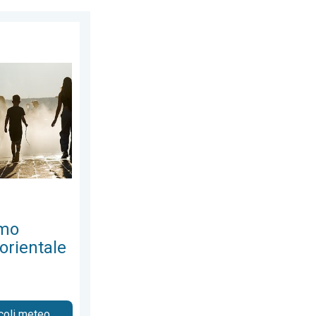
nerdì 7 agosto 2026
sce l'Europa orientale. Temperature. . . mercoledì 5 agosto 2026
emo
orientale
icoli meteo