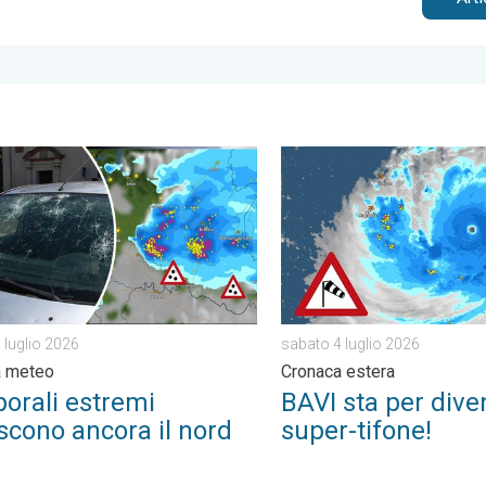
isioni meteo. . . domenica 2 agosto 2026
li estremi colpiscono ancora il nord. Cronaca meteo. . . lunedì 
BAVI sta per diventare supe
0 luglio 2026
sabato 4 luglio 2026
a meteo
Cronaca estera
orali estremi
BAVI sta per dive
scono ancora il nord
super-tifone!