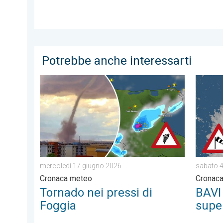
Potrebbe anche interessarti
Tornado nei pressi di Foggia. Cronaca meteo. . . me
BAVI sta
mercoledì 17 giugno 2026
sabato 4
Cronaca meteo
Cronaca
Tornado nei pressi di
BAVI 
Foggia
super