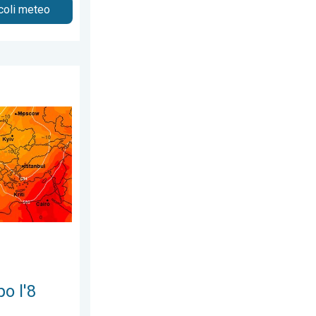
icoli meteo
 2026
to dopo l'8 agosto. Previsioni meteo. . . domenica 2 agosto 2
o l'8