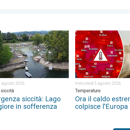
tera. . . sabato 8 agosto 2026
za siccità: Lago Maggiore in sofferenza. Caldo e siccità. . . ve
Ora il caldo estremo colpi
7 agosto 2026
mercoledì 5 agosto 2026
 siccità
Temperature
genza siccità: Lago
Ora il caldo estr
iore in sofferenza
colpisce l'Europa 