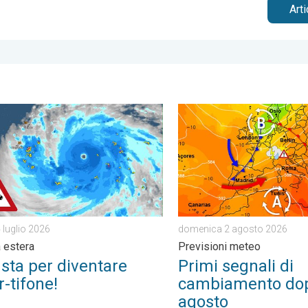
Art
rcoledì 17 giugno 2026
 per diventare super-tifone!. Cronaca estera. . . sabato 4 luglio
Primi segnali di cambiamen
 luglio 2026
domenica 2 agosto 2026
 estera
Previsioni meteo
sta per diventare
Primi segnali di
-tifone!
cambiamento dop
agosto