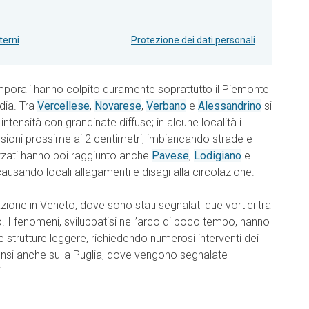
terni
Protezione dei dati personali
mporali hanno colpito duramente soprattutto il Piemonte
dia. Tra
Vercellese
,
Novarese
,
Verbano
e
Alessandrino
si
 intensità con grandinate diffuse; in alcune località i
sioni prossime ai 2 centimetri, imbiancando strade e
zzati hanno poi raggiunto anche
Pavese
,
Lodigiano
e
 causando locali allagamenti e disagi alla circolazione.
azione in Veneto, dove sono stati segnalati due vortici tra
o. I fenomeni, sviluppatisi nell’arco di poco tempo, hanno
 e strutture leggere, richiedendo numerosi interventi dei
tensi anche sulla Puglia, dove vengono segnalate
.