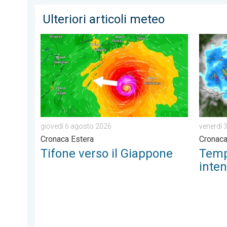
Ulteriori articoli meteo
Tifone verso il Giappone. Cronaca Estera. . . gioved
Tempora
giovedì 6 agosto 2026
venerdì 
Cronaca Estera
Cronac
Tifone verso il Giappone
Tempo
inten