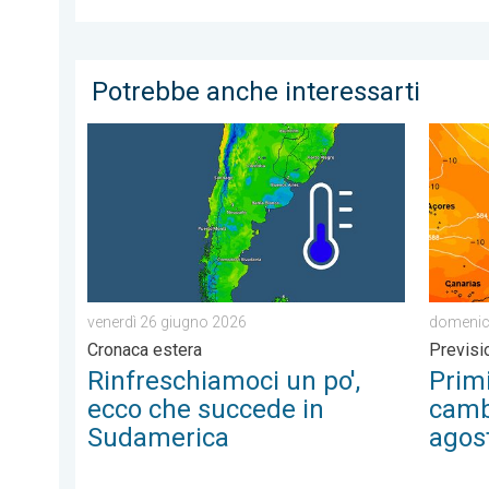
Potrebbe anche interessarti
Rinfreschiamoci un po', ecco che succede in Sudamer
Primi s
venerdì 26 giugno 2026
domenic
Cronaca estera
Previsi
Rinfreschiamoci un po',
Primi
ecco che succede in
camb
Sudamerica
agos