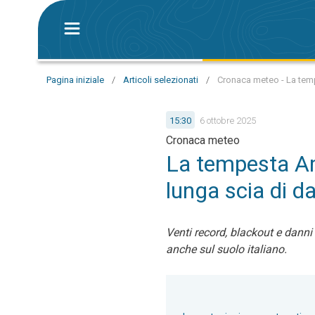
Pagina iniziale
/
Articoli selezionati
/
Cronaca meteo - La temp
15:30
6 ottobre 2025
Cronaca meteo
La tempesta Am
lunga scia di d
Venti record, blackout e danni
anche sul suolo italiano.