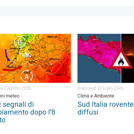
ica. Cronaca estera. . . venerdì 26 giugno 2026
egnali di cambiamento dopo l'8 agosto. Previsioni meteo. . . d
Sud Italia rovente: incendi 
a 2 agosto 2026
mercoledì 22 luglio 2026
oni meteo
Clima e Ambiente
 segnali di
Sud Italia rovente
iamento dopo l'8
diffusi
to