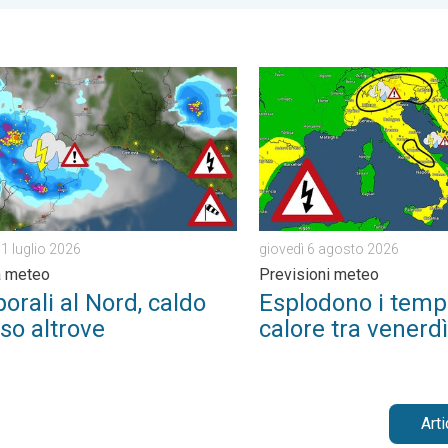
ì 6 agosto 2026
li al Nord, caldo intenso altrove. Cronaca meteo. . . venerdì 31 
Esplodono i temporali di ca
giovedì 6 agosto 2026
31 luglio 2026
Previsioni meteo
a meteo
Esplodono i tempo
rali al Nord, caldo
calore tra venerd
so altrove
Art