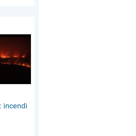
omenica 2 agosto 2026
diffusi. Clima e Ambiente. . . mercoledì 22 luglio 2026
: incendi