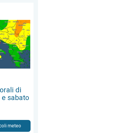
luglio 2026
lore tra venerdì e sabato. Previsioni meteo. . . giovedì 6 agost
rali di
ì e sabato
icoli meteo