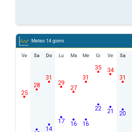
Meteo 14 giorni
Ve
Sa
Do
Lu
Ma
Me
Gi
Ve
Sa
35
34
31
31
31
29
28
27
25
22
21
20
17
16
16
14