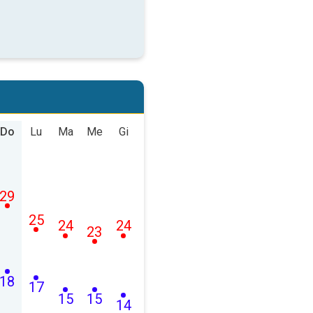
Do
Lu
Ma
Me
Gi
29
25
24
24
23
18
17
15
15
14