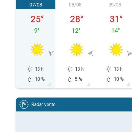
07/08
08/08
09/08
venerdì 07/08
sabato 08/08
domenic
25
°
28
°
31
°
9
°
12
°
14
°
13 h
13 h
13 h
10 %
5 %
10 %
Radar vento