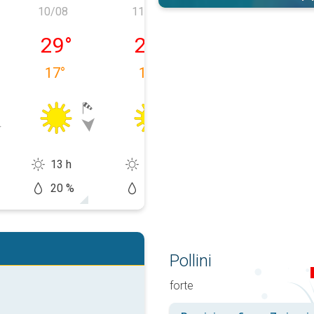
10/08
11/08
12/08
a 09/08
lunedì 10/08
martedì 11/08
mercoledì 12/
29
°
27
°
31
°
17
°
16
°
16
°
13 h
14 h
13 h
20 %
10 %
20 %
Pollini
forte