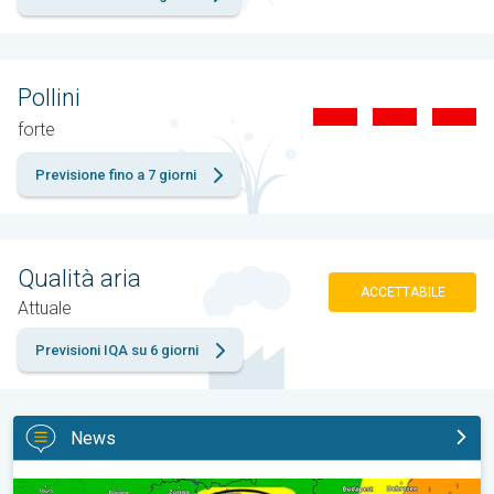
Pollini
forte
Previsione fino a 7 giorni
Qualità aria
ACCETTABILE
Attuale
Previsioni IQA su 6 giorni
News
Esplodono i temporali di calore tra venerdì e sabato. Previsioni