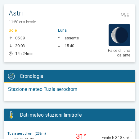
Astri
oggi
11:50 ora locale
Sole
Luna
05:39
assente
20:03
15:40
Falce di luna
14h 24min
calante
Cronologia
Stazione meteo Tuzla aerodrom
Dati meteo stazioni limitrofe
-
Tuzla aerodrom (239m)
31°
vento NO 10 km/h