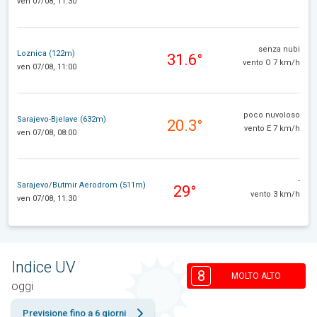
ven 07/08, 11:30
senza nubi
Loznica (122m)
31.6°
vento O 7 km/h
ven 07/08, 11:00
poco nuvoloso
Sarajevo-Bjelave (632m)
20.3°
vento E 7 km/h
ven 07/08, 08:00
-
Sarajevo/Butmir Aerodrom (511m)
29°
vento 3 km/h
ven 07/08, 11:30
Indice UV
8
MOLTO ALTO
oggi
Previsione fino a 6 giorni