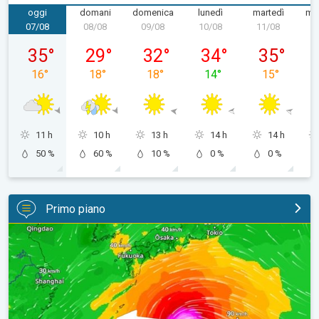
oggi
domani
domenica
lunedì
martedì
mer
07/08
08/08
09/08
10/08
11/08
1
venerdì 07/08
sabato 08/08
domenica 09/08
lunedì 10/08
martedì 11/
35
°
29
°
32
°
34
°
35
°
16
°
18
°
18
°
14
°
15
°
11 h
10 h
13 h
14 h
14 h
50 %
60 %
10 %
0 %
0 %
Primo piano
Tifone verso il Giappone. Cronaca Estera. . .