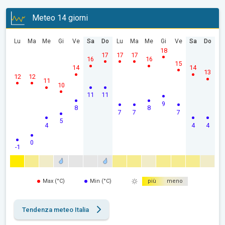
Meteo 14 giorni
Lu
Ma
Me
Gi
Ve
Sa
Do
Lu
Ma
Me
Gi
Ve
Sa
Do
18
17
17
17
16
16
15
14
14
13
12
12
11
10
11
11
9
8
8
7
7
7
5
4
4
4
0
-1
Max (°C)
Min (°C)
più
meno
Tendenza meteo Italia