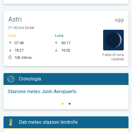
Astri
oggi
01:40 ora locale
Sole
Luna
07:48
06:17
18:27
16:02
Falce di luna
10h 39min
calante
Cronologia
Stazione meteo Junín Aeropuerto
Dati meteo stazioni limitrofe