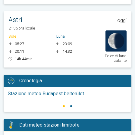
Astri
oggi
21:35 ora locale
Sole
Luna
05:27
23:09
20:11
14:32
Falce di luna
14h 44min
calante
Cronologia
Stazione meteo Budapest belterület
Dati meteo stazioni limitrofe