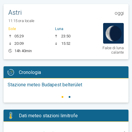
Astri
oggi
11:15 ora locale
Sole
Luna
05:29
23:50
20:09
15:52
Falce di luna
14h 40min
calante
Cronologia
Stazione meteo Budapest belterület
Dati meteo stazioni limitrofe
-