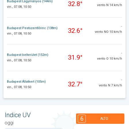
Budapest Lágymányos (144m)
32.8°
vento N 14 km/h
vin., 07.08, 10:50
-
Budapest Pestszentlőrinc (138m)
32.6°
vento NO 10 km/h
vin., 07.08, 10:50
-
Budapest belterület (152m)
31.9°
vento O 10 km/h
vin., 07.08, 10:50
-
Budapest Állatkert (105m)
32.7°
vento N 7 km/h
vin., 07.08, 10:50
Indice UV
6
ALTO
oggi