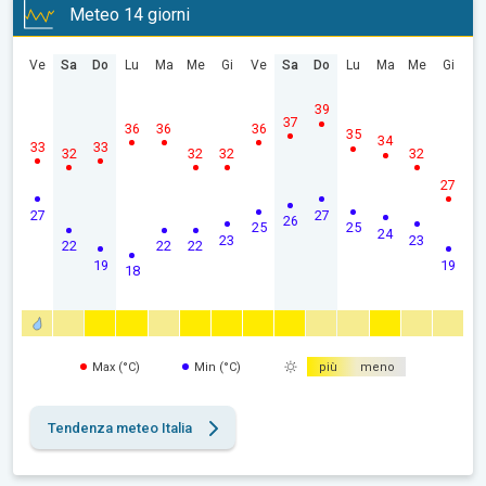
Meteo 14 giorni
Ve
Sa
Do
Lu
Ma
Me
Gi
Ve
Sa
Do
Lu
Ma
Me
Gi
39
37
36
36
36
35
34
33
33
32
32
32
32
27
27
27
26
25
25
24
23
23
22
22
22
19
19
18
Max (°C)
Min (°C)
più
meno
Tendenza meteo Italia