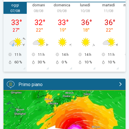
oggi
domani
domenica
lunedì
martedì
mer
07/08
08/08
09/08
10/08
11/08
1
venerdì 07/08
sabato 08/08
domenica 09/08
lunedì 10/08
martedì 11/
33
°
32
°
33
°
36
°
36
°
27
°
22
°
19
°
18
°
22
°
11 h
11 h
14 h
14 h
11 h
60 %
30 %
0 %
10 %
10 %
Primo piano
Tifone verso il Giappone. Cronaca Estera. . .