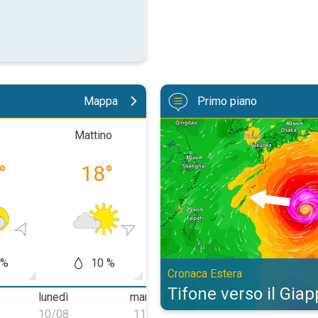
Mappa
Primo piano
Tifone verso il Giappone. Cronaca
e
Mattino
Pomeriggio
Sera
°
18
°
31
°
22
 %
10 %
50 %
30
Cronaca Estera
Tifone verso il Gia
lunedì
martedì
mercoledì
10/08
11/08
12/08