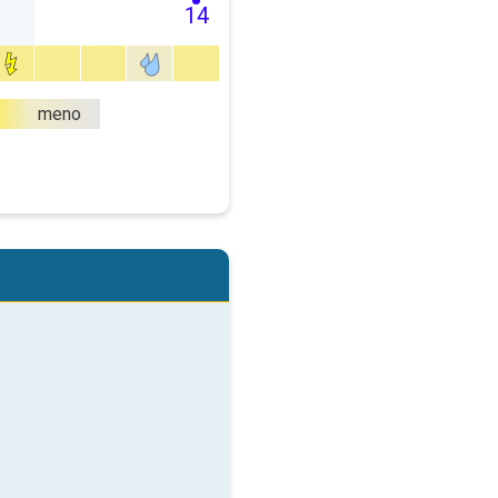
14
meno