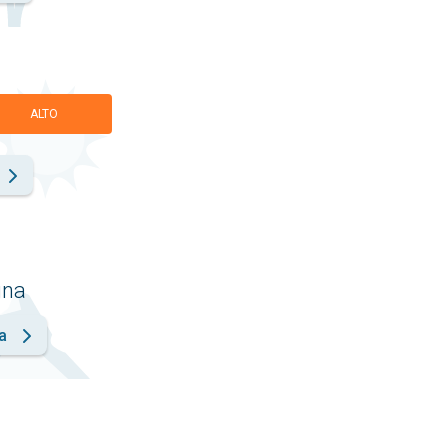
ALTO
gna
a