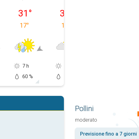
a 09/08
lunedì 10/08
martedì 11/08
mercoledì 12/
31
°
31
°
32
°
17
°
16
°
17
°
7 h
10 h
10 h
60 %
50 %
60 %
Pollini
moderato
Previsione fino a 7 giorni