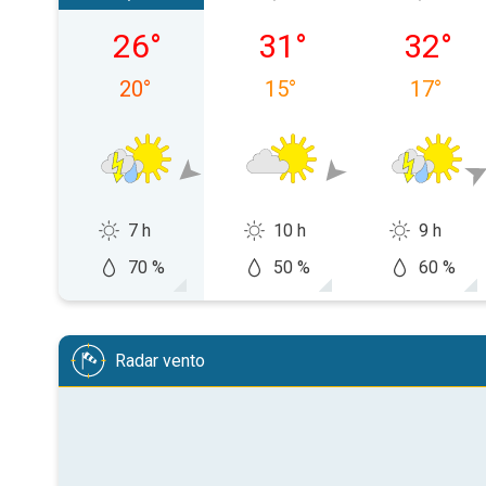
venerdì 07/08
sabato 08/08
domenic
26
°
31
°
32
°
20
°
15
°
17
°
7 h
10 h
9 h
70 %
50 %
60 %
Radar vento