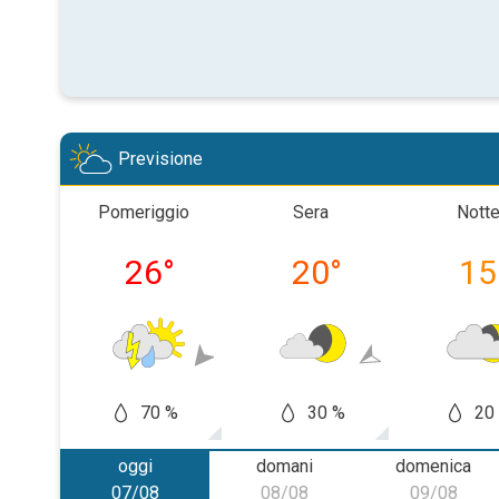
Previsione
Pomeriggio
Sera
Nott
26
°
20
°
15
70 %
30 %
20
oggi
domani
domenica
07/08
08/08
09/08