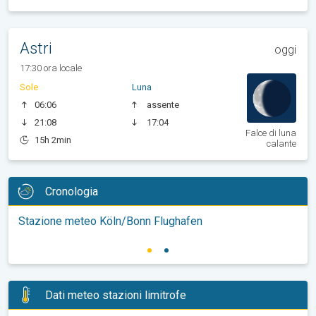
Astri
oggi
17:30 ora locale
Sole
Luna
06:06
assente
21:08
17:04
Falce di luna
15h 2min
calante
Cronologia
Stazione meteo Köln/Bonn Flughafen
Dati meteo stazioni limitrofe