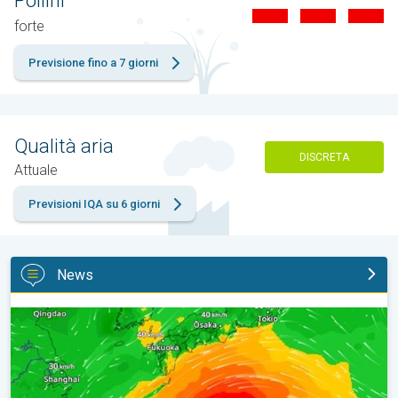
Pollini
forte
Previsione fino a 7 giorni
Qualità aria
DISCRETA
Attuale
Previsioni IQA su 6 giorni
News
Tifone verso il Giappone. Cronaca Estera. . .