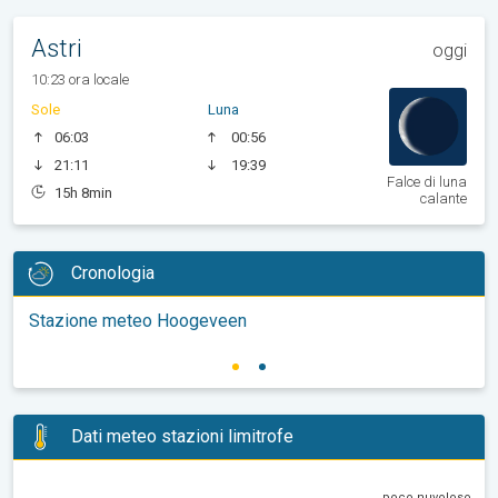
Astri
oggi
10:23 ora locale
Sole
Luna
06:03
00:56
21:11
19:39
Falce di luna
15h 8min
calante
Cronologia
Stazione meteo Hoogeveen
Dati meteo stazioni limitrofe
poco nuvoloso