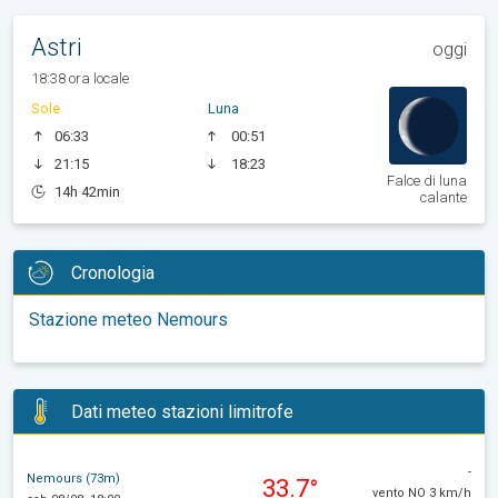
Astri
oggi
18:38 ora locale
Sole
Luna
06:33
00:51
21:15
18:23
Falce di luna
14h 42min
calante
Cronologia
Stazione meteo Nemours
Dati meteo stazioni limitrofe
-
Nemours (73m)
33.7°
vento NO 3 km/h