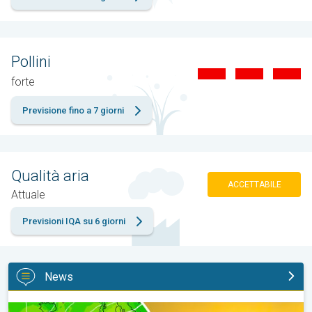
Pollini
forte
Previsione fino a 7 giorni
Qualità aria
ACCETTABILE
Attuale
Previsioni IQA su 6 giorni
News
Ennesima ondata di caldo dalla prossima settimana. Previsioni 