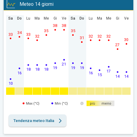
Meteo 14 giorni
Sa
Do
Lu
Ma
Me
Gi
Ve
Sa
Do
Lu
Ma
Me
Gi
Ve
38
38
35
35
34
33
33
32
32
32
32
31
30
27
21
19
19
19
18
18
18
17
16
16
15
14
14
10
Max (°C)
Min (°C)
più
meno
Tendenza meteo Italia