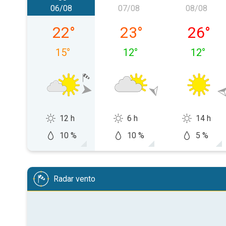
06/08
07/08
08/08
giovedì 06/08
venerdì 07/08
sabato 
22
°
23
°
26
°
15
°
12
°
12
°
12 h
6 h
14 h
10 %
10 %
5 %
Radar vento