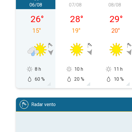
06/08
07/08
08/08
giovedì 06/08
venerdì 07/08
sabato 
26
°
28
°
29
°
15
°
19
°
20
°
8 h
10 h
11 h
60 %
20 %
10 %
Radar vento