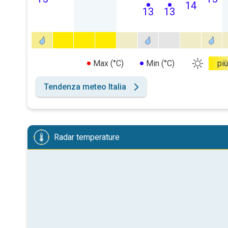
14
13
13
Max (°C)
Min (°C)
più
Tendenza meteo Italia
Radar temperature