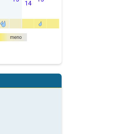
14
meno