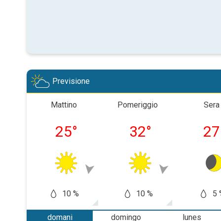
Previsione
Mattino
Pomeriggio
Sera
25
°
32
°
27
10 %
10 %
5 
domani
domingo
lunes