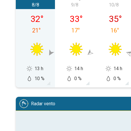
8/8
9/8
10/8
sábado, 08/08
domingo, 09/08
lunes, 1
32
°
33
°
35
°
21
°
17
°
16
°
13 h
14 h
14 h
10 %
0 %
0 %
Radar vento