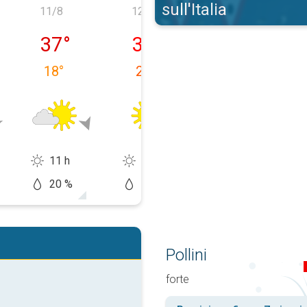
sull'Italia
11/8
12/8
13/8
0/08
martes, 11/08
miércoles, 12/08
jueves, 13/08
37
°
31
°
34
°
18
°
22
°
19
°
11 h
14 h
14 h
20 %
10 %
0 %
Pollini
forte