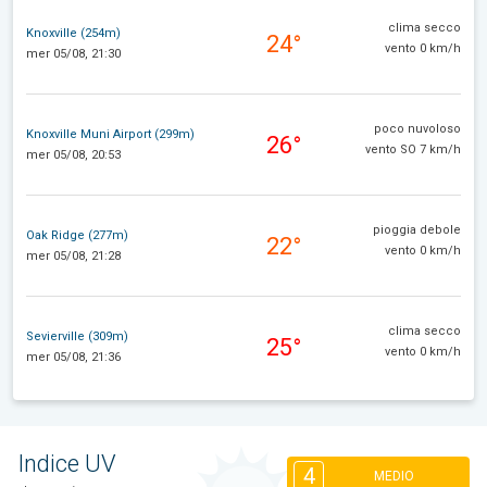
clima secco
Knoxville (254m)
24°
vento 0 km/h
mer 05/08, 21:30
poco nuvoloso
Knoxville Muni Airport (299m)
26°
vento SO 7 km/h
mer 05/08, 20:53
pioggia debole
Oak Ridge (277m)
22°
vento 0 km/h
mer 05/08, 21:28
clima secco
Sevierville (309m)
25°
vento 0 km/h
mer 05/08, 21:36
Indice UV
4
MEDIO