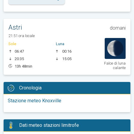
Astri
domani
21:51 ora locale
Sole
Luna
06:47
00:16
20:35
15:05
Falce di luna
13h 48min
calante
Cronologia
Stazione meteo Knoxville
Dati meteo stazioni limitrofe