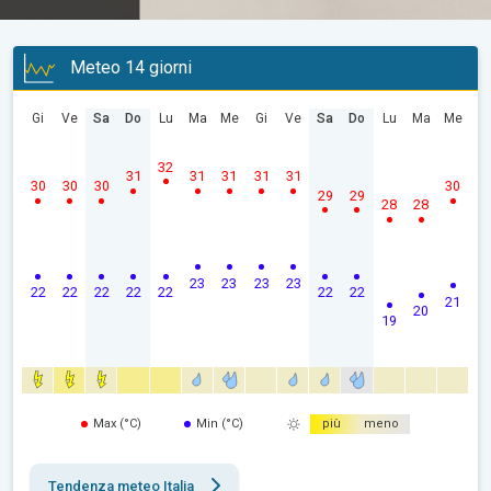
Meteo 14 giorni
Gi
Ve
Sa
Do
Lu
Ma
Me
Gi
Ve
Sa
Do
Lu
Ma
Me
32
31
31
31
31
31
30
30
30
30
29
29
28
28
23
23
23
23
22
22
22
22
22
22
22
21
20
19
Max (°C)
Min (°C)
più
meno
Tendenza meteo Italia