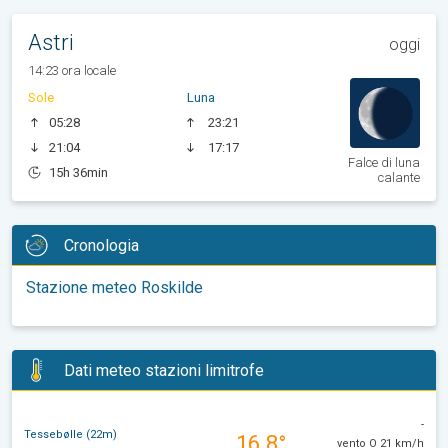
Astri
oggi
14:23 ora locale
Sole
Luna
05:28
23:21
21:04
17:17
Falce di luna
15h 36min
calante
Cronologia
Stazione meteo Roskilde
Dati meteo stazioni limitrofe
-
Tessebølle (22m)
16.8°
vento O 21 km/h