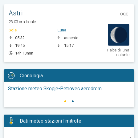
Astri
oggi
23:03 ora locale
Sole
Luna
05:32
assente
19:45
15:17
Falce di luna
14h 13min
calante
Cronologia
Stazione meteo Skopje-Petrovec aerodrom
Dati meteo stazioni limitrofe
-