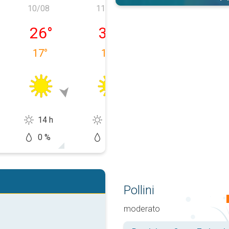
10/08
11/08
12/08
a 09/08
lunedì 10/08
martedì 11/08
mercoledì 12/
26
°
34
°
36
°
17
°
17
°
23
°
14 h
13 h
13 h
0 %
5 %
20 %
Pollini
moderato