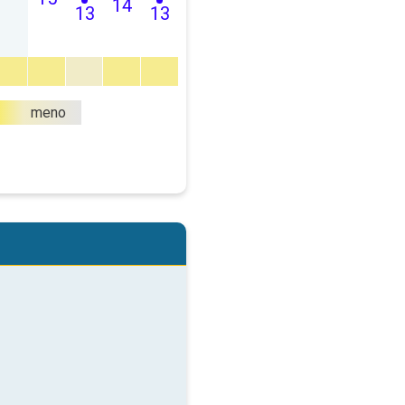
14
13
13
meno