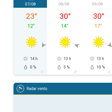
07/08
08/08
09/08
venerdì 07/08
sabato 08/08
domenic
23
°
30
°
30
°
12
°
14
°
17
°
14 h
13 h
13 h
0 %
5 %
10 %
Radar vento