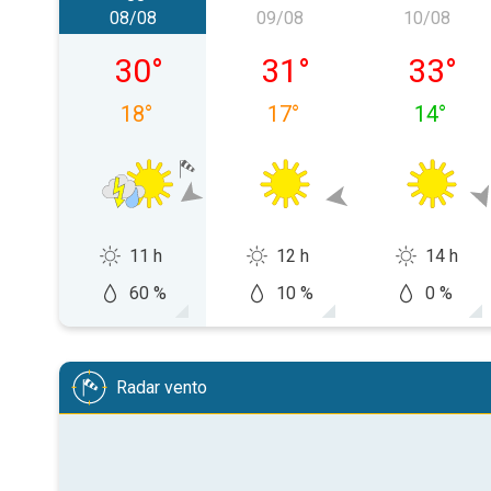
08/08
09/08
10/08
sabato 08/08
domenica 09/08
lunedì 1
30
°
31
°
33
°
18
°
17
°
14
°
11 h
12 h
14 h
60 %
10 %
0 %
Radar vento