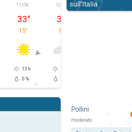
sull'Italia
11/08
12/08
13/08
0/08
martedì 11/08
mercoledì 12/08
giovedì 13/08
33
°
30
°
27
°
15
°
19
°
16
°
13 h
12 h
13 h
0 %
50 %
20 %
Pollini
moderato