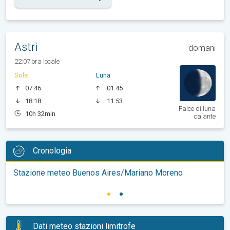
Astri
domani
22:07 ora locale
Sole
Luna
07:46
01:45
18:18
11:53
Falce di luna
10h 32min
calante
Cronologia
Stazione meteo Buenos Aires/Mariano Moreno
Dati meteo stazioni limitrofe