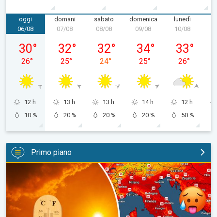
oggi
domani
sabato
domenica
lunedì
m
06/08
07/08
08/08
09/08
10/08
1
giovedì 06/08
venerdì 07/08
sabato 08/08
domenica 09/08
lunedì 10/08
30
°
32
°
32
°
34
°
33
°
26
°
25
°
24
°
25
°
26
°
12 h
13 h
13 h
14 h
12 h
10 %
20 %
20 %
20 %
50 %
Primo piano
Meteo Ferragosto 2026, il caldo resterà sul podio. Tendenza me