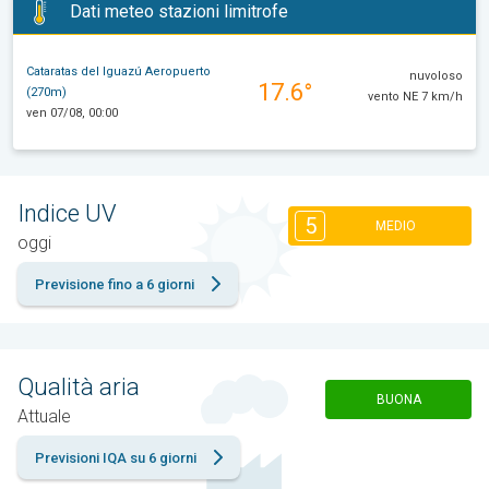
Dati meteo stazioni limitrofe
Cataratas del Iguazú Aeropuerto
nuvoloso
17.6°
(270m)
vento NE 7 km/h
ven 07/08, 00:00
Indice UV
5
MEDIO
oggi
Previsione fino a 6 giorni
Qualità aria
BUONA
Attuale
Previsioni IQA su 6 giorni