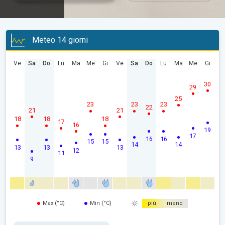
Meteo 14 giorni
Ve
Sa
Do
Lu
Ma
Me
Gi
Ve
Sa
Do
Lu
Ma
Me
Gi
30
29
25
23
23
23
22
21
21
18
18
18
17
16
19
17
16
16
15
15
14
14
13
13
13
12
11
9
Max (°C)
Min (°C)
più
meno