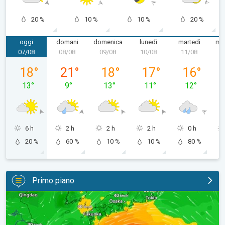
20 %
10 %
10 %
20 %
oggi
domani
domenica
lunedì
martedì
mer
07/08
08/08
09/08
10/08
11/08
1
venerdì 07/08
sabato 08/08
domenica 09/08
lunedì 10/08
martedì 11/
18
°
21
°
18
°
17
°
16
°
13
°
9
°
13
°
11
°
12
°
6 h
2 h
2 h
2 h
0 h
20 %
60 %
10 %
10 %
80 %
Primo piano
Tifone verso il Giappone. Cronaca Estera. . .