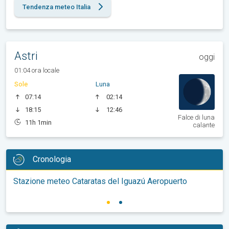
Tendenza meteo Italia
Astri
oggi
01:04 ora locale
Sole
Luna
07:14
02:14
18:15
12:46
Falce di luna
11h 1min
calante
Cronologia
Stazione meteo Cataratas del Iguazú Aeropuerto