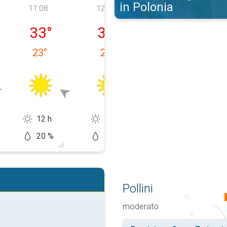
in Polonia
11.08
12.08
13.08
ałek, 10.08
wtorek, 11.08
środa, 12.08
czwartek, 13.0
33
°
36
°
36
°
23
°
21
°
21
°
12 h
13 h
13 h
20 %
10 %
20 %
Pollini
moderato