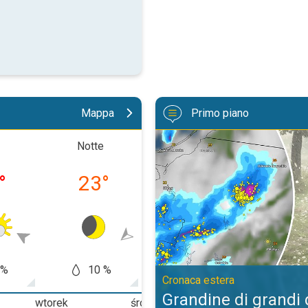
Mappa
Primo piano
Grandine di grandi dimensioni in 
Notte
Mattino
Pomerig
°
23
°
27
°
32
 %
10 %
30 %
60
Cronaca estera
Grandine di grandi
wtorek
środa
czwartek