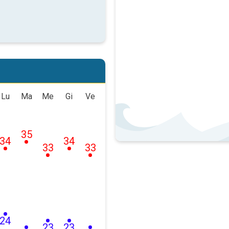
Lu
Ma
Me
Gi
Ve
35
34
34
33
33
24
23
23