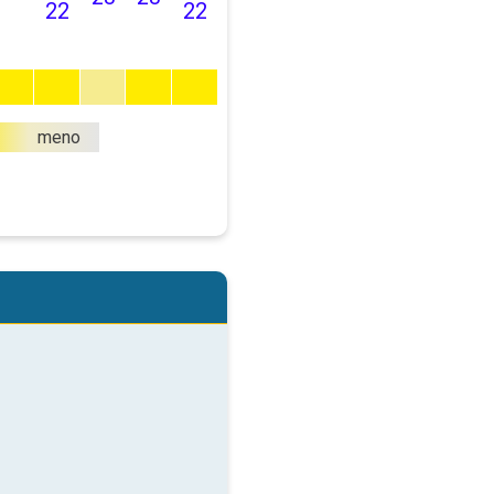
22
22
meno