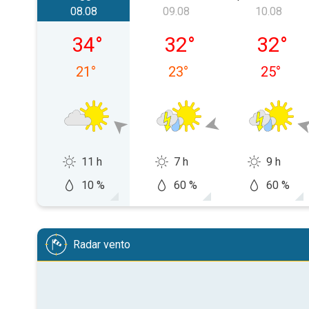
08.08
09.08
10.08
sobota, 08.08
niedziela, 09.08
poniedzi
34
°
32
°
32
°
21
°
23
°
25
°
11 h
7 h
9 h
10 %
60 %
60 %
Radar vento