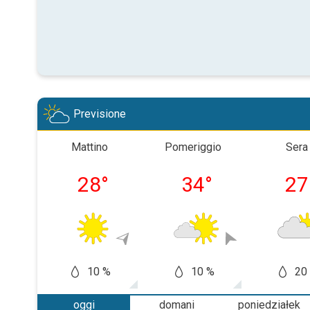
Previsione
Mattino
Pomeriggio
Sera
28
°
34
°
27
10 %
10 %
20
oggi
domani
poniedziałek