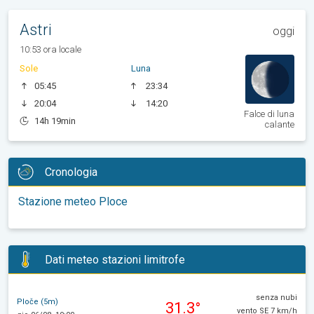
Astri
oggi
10:53 ora locale
Sole
Luna
05:45
23:34
20:04
14:20
Falce di luna
14h 19min
calante
Cronologia
Stazione meteo Ploce
Dati meteo stazioni limitrofe
senza nubi
Ploče (5m)
31.3°
vento SE 7 km/h