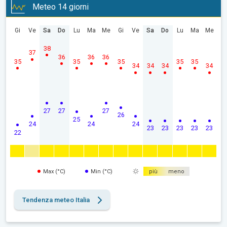
Meteo 14 giorni
Gi
Ve
Sa
Do
Lu
Ma
Me
Gi
Ve
Sa
Do
Lu
Ma
Me
38
37
36
36
36
35
35
35
35
35
34
34
34
34
27
27
27
26
25
24
24
24
23
23
23
23
23
22
Max (°C)
Min (°C)
più
meno
Tendenza meteo Italia