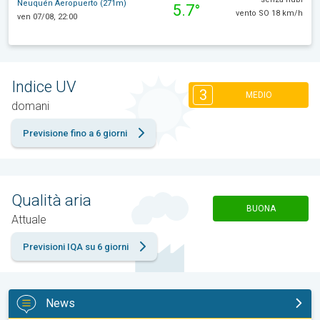
Neuquén Aeropuerto (271m)
5.7°
vento SO 18 km/h
ven 07/08, 22:00
Indice UV
3
MEDIO
domani
Previsione fino a 6 giorni
Qualità aria
BUONA
Attuale
Previsioni IQA su 6 giorni
News