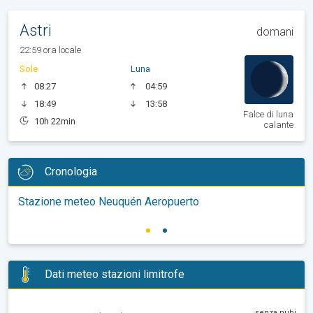
Astri
domani
22:59 ora locale
Sole
Luna
08:27
04:59
18:49
13:58
Falce di luna
10h 22min
calante
Cronologia
Stazione meteo Neuquén Aeropuerto
Dati meteo stazioni limitrofe
senza nubi