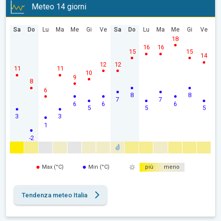
Meteo 14 giorni
Sa
Do
Lu
Ma
Me
Gi
Ve
Sa
Do
Lu
Ma
Me
Gi
Ve
18
16
16
15
15
14
12
12
11
11
10
9
8
6
8
8
7
7
6
6
6
5
5
5
3
3
1
-2
Max (°C)
Min (°C)
più
meno
Tendenza meteo Italia