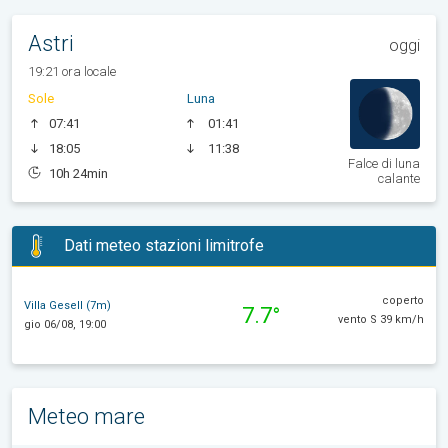
Astri
oggi
19:21 ora locale
Sole
Luna
07:41
01:41
18:05
11:38
Falce di luna
10h 24min
calante
Dati meteo stazioni limitrofe
coperto
Villa Gesell (7m)
7.7°
vento S 39 km/h
gio 06/08, 19:00
Meteo mare