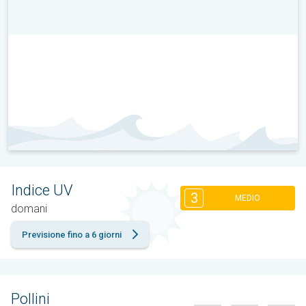
Indice UV
3
MEDIO
domani
Previsione fino a 6 giorni
Pollini