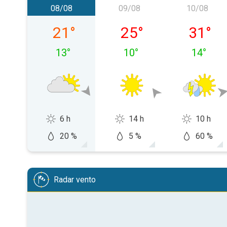
08/08
09/08
10/08
sabato 08/08
domenica 09/08
lunedì 1
21
°
25
°
31
°
13
°
10
°
14
°
6 h
14 h
10 h
20 %
5 %
60 %
Radar vento