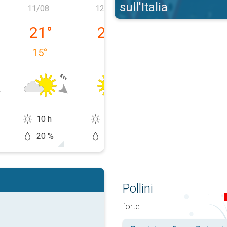
sull'Italia
11/08
12/08
13/08
0/08
martedì 11/08
mercoledì 12/08
giovedì 13/08
21
°
23
°
24
°
15
°
9
°
12
°
10 h
13 h
14 h
20 %
10 %
20 %
Pollini
forte