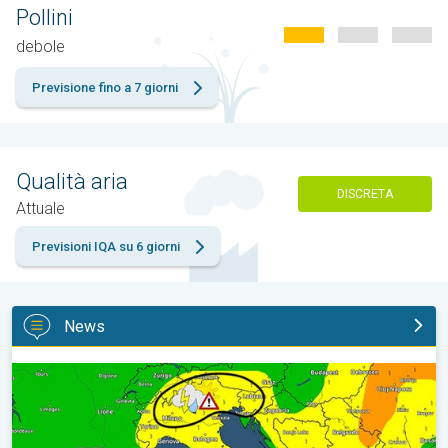
Pollini
debole
Previsione fino a 7 giorni
Qualità aria
DISCRETA
Attuale
Previsioni IQA su 6 giorni
News
Esplodono i temporali di calore tra venerdì e sabato. Previsioni