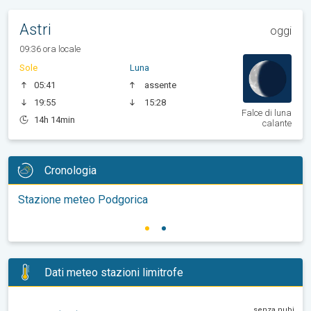
Astri
oggi
09:36 ora locale
Sole
Luna
05:41
assente
19:55
15:28
Falce di luna
14h 14min
calante
Cronologia
Stazione meteo Podgorica
Dati meteo stazioni limitrofe
senza nubi