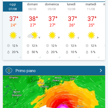
oggi
domani
domenica
lunedì
martedì
mer
07/08
08/08
09/08
10/08
11/08
1
venerdì 07/08
sabato 08/08
domenica 09/08
lunedì 10/08
martedì 11/
37
°
38
°
37
°
37
°
37
°
24
°
27
°
27
°
26
°
25
°
12 h
12 h
12 h
12 h
12 h
20 %
50 %
20 %
10 %
5 %
Primo piano
Tifone verso il Giappone. Cronaca Estera. . .