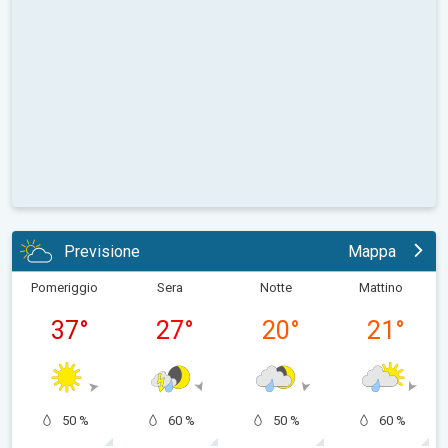
Previsione
Mappa
Pomeriggio
Sera
Notte
Mattino
37
°
27
°
20
°
21
°
50 %
60 %
50 %
60 %