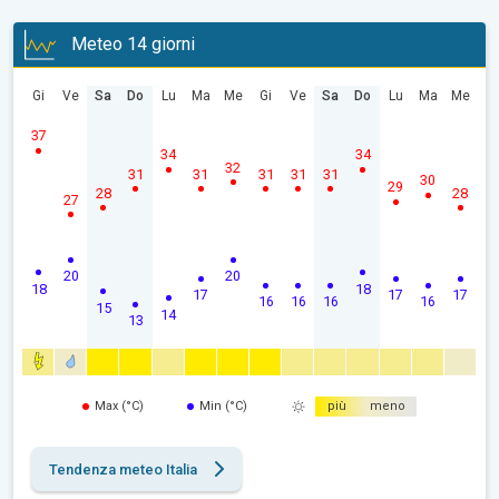
Meteo 14 giorni
Gi
Ve
Sa
Do
Lu
Ma
Me
Gi
Ve
Sa
Do
Lu
Ma
Me
37
34
34
32
31
31
31
31
31
30
29
28
28
27
20
20
18
18
17
17
17
16
16
16
16
15
14
13
Max (°C)
Min (°C)
più
meno
Tendenza meteo Italia