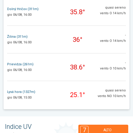
quasi sereno
Dolný Hričov (311m)
35.8°
vento O 14 km/h
gio 06/08, 16:00
-
Žilina (311m)
36°
vento O 14 km/h
gio 06/08, 16:00
-
Prievidza (261m)
38.6°
vento O 10 km/h
gio 06/08, 16:00
quasi sereno
Lysá hora (1327m)
25.1°
vento NO 10 km/h
gio 06/08, 15:00
Indice UV
7
ALTO