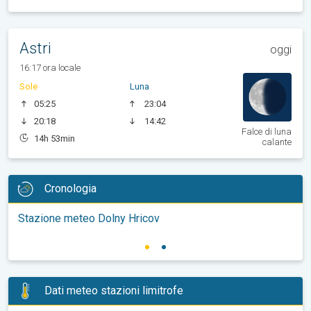
Astri
oggi
16:17 ora locale
Sole
Luna
05:25
23:04
20:18
14:42
Falce di luna
14h 53min
calante
Cronologia
Stazione meteo Dolny Hricov
Dati meteo stazioni limitrofe