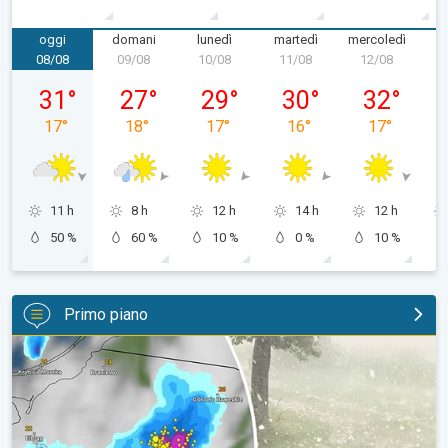
oggi
domani
lunedì
martedì
mercoledì
g
08/08
09/08
10/08
11/08
12/08
1
sabato 08/08
domenica 09/08
lunedì 10/08
martedì 11/08
mercoledì 1
31
°
27
°
29
°
30
°
32
°
17
°
18
°
17
°
16
°
17
°
11 h
8 h
12 h
14 h
12 h
50 %
60 %
10 %
0 %
10 %
Primo piano
Grandine di grandi dimensioni in Polonia. Cronaca estera. . .