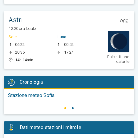
Astri
oggi
12:20 ora locale
Sole
Luna
06:22
00:52
20:36
17:24
Falce di luna
14h 14min
calante
Cronologia
Stazione meteo Sofia
Dati meteo stazioni limitrofe