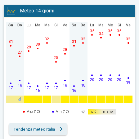
Meteo 14 giorni
Sa
Do
Lu
Ma
Me
Gi
Ve
Sa
Do
Lu
Ma
Me
Gi
Ve
35
35
35
34
32
32
32
31
31
30
29
28
27
25
20
20
20
20
19
18
18
18
17
17
17
17
16
16
Max (°C)
Min (°C)
più
meno
Tendenza meteo Italia