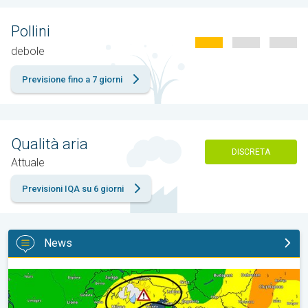
Pollini
debole
Previsione fino a 7 giorni
Qualità aria
DISCRETA
Attuale
Previsioni IQA su 6 giorni
News
Esplodono i temporali di calore tra venerdì e sabato. Previsioni