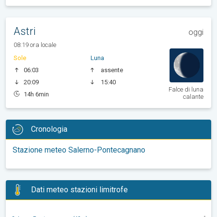
Astri
oggi
08:19 ora locale
Sole
Luna
06:03
assente
20:09
15:40
Falce di luna
14h 6min
calante
Cronologia
Stazione meteo Salerno-Pontecagnano
Dati meteo stazioni limitrofe
-