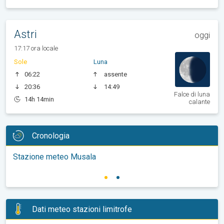
Astri
oggi
17:17 ora locale
Sole
Luna
06:22
assente
20:36
14:49
Falce di luna
14h 14min
calante
Cronologia
Stazione meteo Musala
Dati meteo stazioni limitrofe