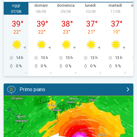
oggi
domani
domenica
lunedì
martedì
mer
07/08
08/08
09/08
10/08
11/08
1
venerdì 07/08
sabato 08/08
domenica 09/08
lunedì 10/08
martedì 11/
39
°
39
°
38
°
37
°
37
°
22
°
22
°
23
°
21
°
19
°
14 h
13 h
13 h
13 h
13 h
0 %
0 %
0 %
0 %
5 %
Primo piano
Tifone verso il Giappone. Cronaca Estera. . .