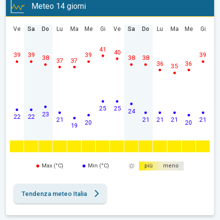
Meteo 14 giorni
Ve
Sa
Do
Lu
Ma
Me
Gi
Ve
Sa
Do
Lu
Ma
Me
Gi
41
40
39
39
39
39
38
38
38
37
37
36
36
35
25
25
24
23
22
22
21
21
21
21
21
20
20
19
Max (°C)
Min (°C)
più
meno
Tendenza meteo Italia