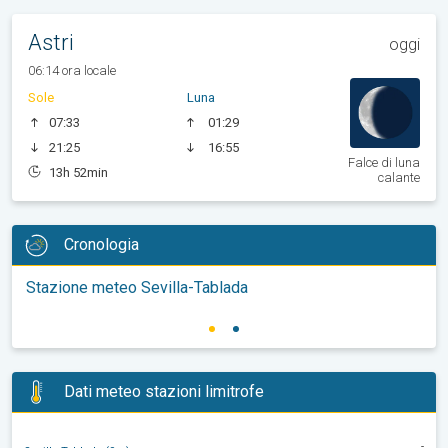
Astri
oggi
06:14 ora locale
Sole
Luna
07:33
01:29
21:25
16:55
Falce di luna
13h 52min
calante
Cronologia
Stazione meteo Sevilla-Tablada
Dati meteo stazioni limitrofe
-