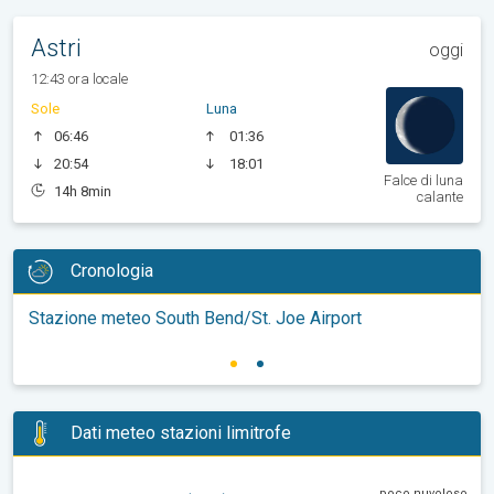
Astri
oggi
12:43 ora locale
Sole
Luna
06:46
01:36
20:54
18:01
Falce di luna
14h 8min
calante
Cronologia
Stazione meteo South Bend/St. Joe Airport
Dati meteo stazioni limitrofe
poco nuvoloso