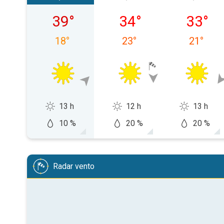
giovedì 06/08
venerdì 07/08
sabato 
39
°
34
°
33
°
18
°
23
°
21
°
13 h
12 h
13 h
10 %
20 %
20 %
Radar vento