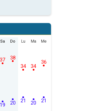
Sa
Do
Lu
Ma
Me
38
37
36
34
34
21
21
20
20
19