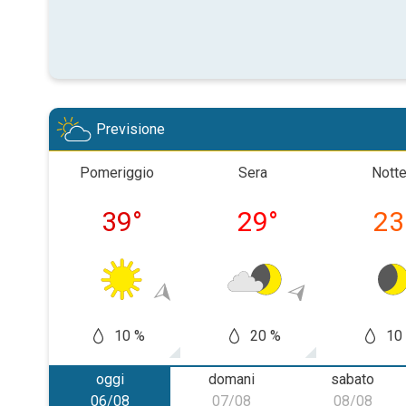
Previsione
Pomeriggio
Sera
Nott
39
°
29
°
23
10 %
20 %
10
oggi
domani
sabato
06/08
07/08
08/08