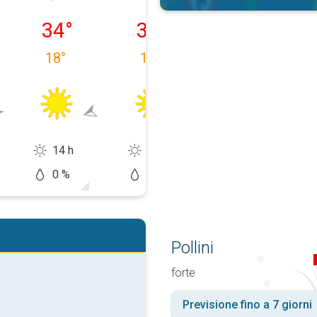
08/08
domenica 09/08
lunedì 10/08
martedì 11/08
34
°
36
°
37
°
18
°
17
°
17
°
14 h
14 h
11 h
0 %
0 %
50 %
Pollini
forte
Previsione fino a 7 giorni