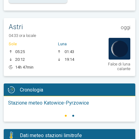
Astri
oggi
04:33 ora locale
Sole
Luna
05:25
01:43
20:12
19:14
Falce di luna
14h 47min
calante
Cronologia
Stazione meteo Katowice-Pyrzowice
Dati meteo stazioni limitrofe