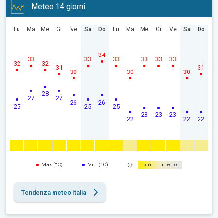
Meteo 14 giorni
Lu
Ma
Me
Gi
Ve
Sa
Do
Lu
Ma
Me
Gi
Ve
Sa
Do
34
33
33
33
33
33
33
32
32
31
31
30
30
30
28
27
27
26
26
25
25
25
23
23
23
22
22
22
Max (°C)
Min (°C)
più
meno
Tendenza meteo Italia