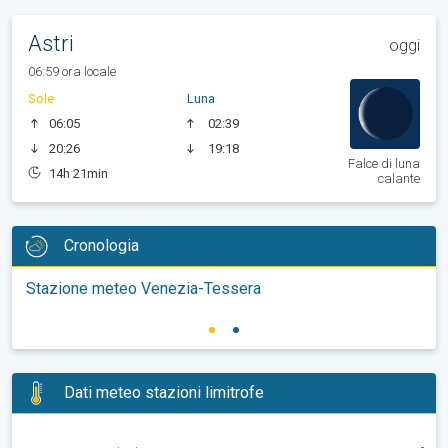
Astri
oggi
06:59 ora locale
Sole
Luna
06:05
02:39
20:26
19:18
Falce di luna
14h 21min
calante
Cronologia
Stazione meteo Venezia-Tessera
Dati meteo stazioni limitrofe
-